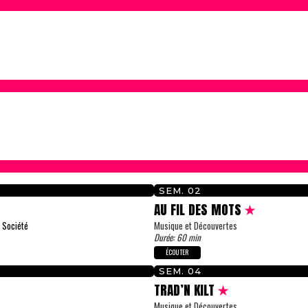
SEM. 02
AU FIL DES MOTS
 Société
Musique et Découvertes
Durée: 60 min
ÉCOUTER
SEM. 04
TRAD’N KILT
Musique et Découvertes