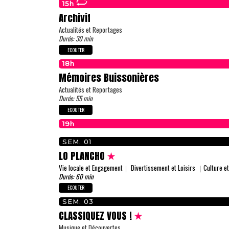
15h
Archivif
Actualités et Reportages
Durée: 30 min
ECOUTER
18h
Mémoires Buissonières
Actualités et Reportages
Durée: 55 min
ECOUTER
19h
SEM. 01
LO PLANCHO
Vie locale et Engagement｜ Divertissement et Loisirs ｜Culture et
Durée: 60 min
ECOUTER
SEM. 03
CLASSIQUEZ VOUS !
Musique et Découvertes