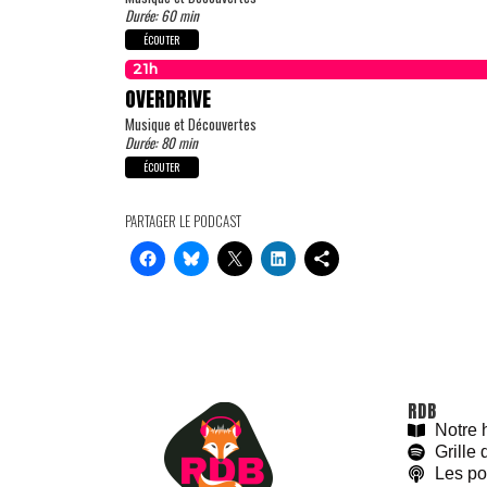
Durée: 60 min
ÉCOUTER
21h
OVERDRIVE
Musique et Découvertes
Durée: 80 min
ÉCOUTER
PARTAGER LE PODCAST
RDB
With love and
#
BeGoodies.fr
Notre h
Grille
Les po