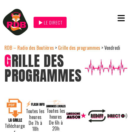
LE DIRECT
RDB – Radio des Boutières
>
Grille des programmes
>
Vendredi
G
RILLE DES
PROGRAMMES
Toutes les
Toutes les
heures
heures
De 6h à
De 7h à
Télécharge
20h
18h
r