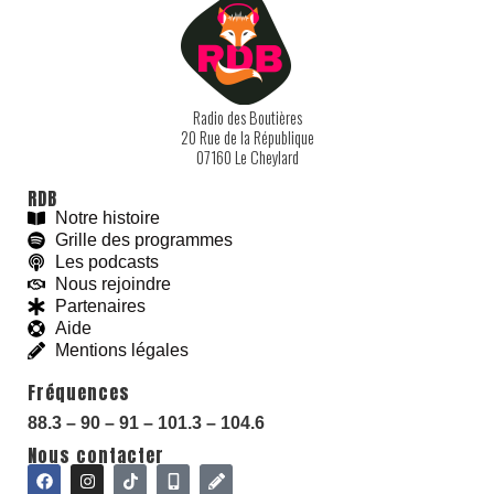
Radio des Boutières
20 Rue de la République
07160 Le Cheylard
RDB
Notre histoire
Grille des programmes
Les podcasts
Nous rejoindre
With love and
#
BeGoodies.fr
Partenaires
Aide
Mentions légales
Fréquences
88.3 – 90 – 91 – 101.3 – 104.6
Nous contacter