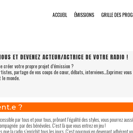
ACCUEIL
ÉMISSIONS
GRILLE DES PRO
OUS ET DEVENEZ ACTEUR/ACTRICE DE VOTRE RADIO !
de créer votre propre projet d’émission ?
rtistes, partage de vos coups de cœur, débats, interviews…Exprimez vous
t le monde.
nt.e ?
essible par tous et pour tous, prônant l’égalité des styles, vous pourrez auss
ccompagnée par des bénévoles. C’est là que vous entrez en jeu !
ue la radio s’enrichit tous les jours. C’est pourquoi en devenant adhérent vo