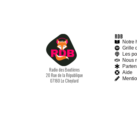
RDB
Notre h
Grille
Les po
Nous r
Parten
Radio des Boutières
Aide
20 Rue de la République
With love and
#
BeGoodies.fr
Mentio
07160 Le Cheylard