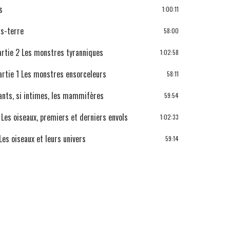
s
1:00:11
ts-terre
58:00
artie 2 Les monstres tyranniques
1:02:58
artie 1 Les monstres ensorceleurs
58:11
ants, si intimes, les mammifères
59:54
Les oiseaux, premiers et derniers envols
1:02:33
es oiseaux et leurs univers
59:14