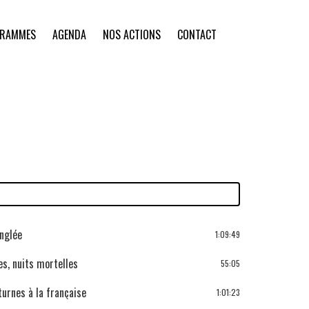
GRAMMES
AGENDA
NOS ACTIONS
CONTACT
anglée
1:09:49
es, nuits mortelles
55:05
turnes à la française
1:01:23