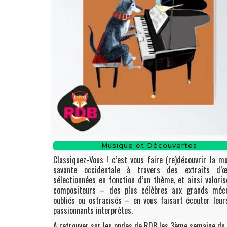
Musique et Découvertes
Classiquez-Vous ! c’est vous faire (re)découvrir la m
savante occidentale à travers des extraits d’œ
sélectionnées en fonction d’un thème, et ainsi valoris
compositeurs – des plus célèbres aux grands méco
oubliés ou ostracisés – en vous faisant écouter leur
passionnants interprètes.
A retrouver sur les ondes de RDB les 3ème semaine du