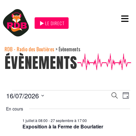
LE DIRECT
RDB - Radio des Boutières
>
Évènements
ÉVÈNEMENTS
Na
16/07/2026
Recher
Recherche
Jour
de
et
Sélectionnez
navigat
une
En cours
vu
date.
de
Év
1 juillet à 08:00
-
27 septembre à 17:00
vues
Exposition à la Ferme de Bourlatier
Évènem