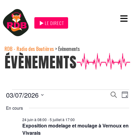
LE DIRECT
RDB - Radio des Boutières
>
Évènements
ÉVÈNEMENTS
Na
03/07/2026
Recher
Recherche
Jour
de
et
Sélectionnez
navigat
une
En cours
vu
date.
de
Év
24 juin à 08:00
-
5 juillet à 17:00
vues
Exposition modelage et moulage à Vernoux en
Évènem
Vivarais