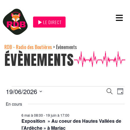
LE DIRECT
RDB - Radio des Boutières
>
Évènements
ÉVÈNEMENTS
Na
19/06/2026
Recher
Recherche
Jour
de
et
Sélectionnez
navigat
une
En cours
vu
date.
de
Év
6 mai à 08:00
-
19 juin à 17:00
vues
Exposition » Au coeur des Hautes Vallées de
Évènem
l’Ardèche » à Mariac