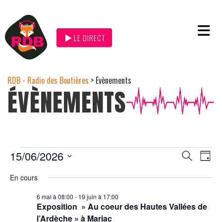
LE DIRECT
RDB - Radio des Boutières
>
Évènements
ÉVÈNEMENTS
Na
15/06/2026
Recher
Recherche
Jour
de
et
Sélectionnez
navigat
une
En cours
vu
date.
de
Év
6 mai à 08:00
-
19 juin à 17:00
vues
Exposition » Au coeur des Hautes Vallées de
Évènem
l’Ardèche » à Mariac