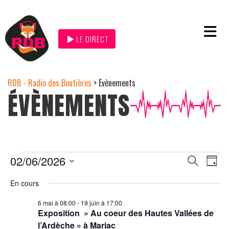
LE DIRECT
RDB - Radio des Boutières
>
Évènements
ÉVÈNEMENTS
Na
02/06/2026
Recher
Recherche
Jour
de
et
Sélectionnez
navigat
une
En cours
vu
date.
de
Év
6 mai à 08:00
-
19 juin à 17:00
vues
Exposition » Au coeur des Hautes Vallées de
Évènem
l’Ardèche » à Mariac