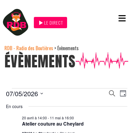
LE DIRECT
RDB - Radio des Boutières
>
Évènements
ÉVÈNEMENTS
Na
07/05/2026
Recher
Recherche
Jour
de
et
Sélectionnez
navigat
une
En cours
vu
date.
de
Év
20 avril à 14:00
-
11 mai à 16:00
vues
Atelier couture au Cheylard
Évènem