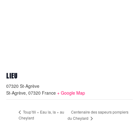
LIEU
07320 St-Agrève
St-Agrève
,
07320
France
+ Google Map
Centenaire des sapeurs pompiers
Toup’tili « Eau la, la » au
Cheylard
du Cheylard