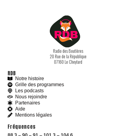
Radio des Boutières
20 Rue de la République
07160 Le Cheylard
RDB
Notre histoire
Grille des programmes
Les podcasts
Nous rejoindre
Partenaires
Aide
Mentions légales
With love and
#
BeGoodies.fr
Fréquences
88.3 – 90 – 91 – 101.3 – 104.6