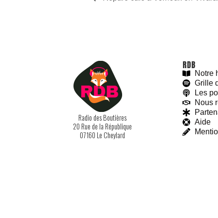
RDB
Notre h
Grille
Les po
Nous r
Parten
Radio des Boutières
Aide
20 Rue de la République
With love and
#
BeGoodies.fr
Mentio
07160 Le Cheylard