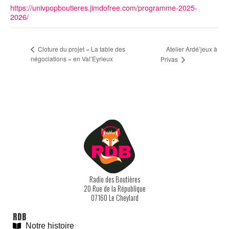
https://univpopboutieres.jimdofree.com/programme-2025-
2026/
Atelier Ardé’jeux à
Cloture du projet « La table des
négociations » en Val’Eyrieux
Privas
Radio des Boutières
20 Rue de la République
07160 Le Cheylard
With love and
#
BeGoodies.fr
RDB
Notre histoire