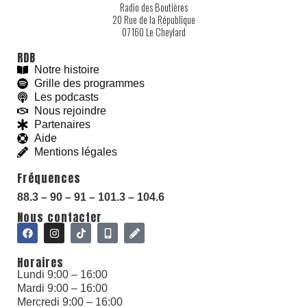
Radio des Boutières
20 Rue de la République
07160 Le Cheylard
RDB
Notre histoire
Grille des programmes
Les podcasts
Nous rejoindre
Partenaires
Aide
Mentions légales
Fréquences
With love and
#
BeGoodies.fr
88.3 – 90 – 91 – 101.3 – 104.6
Nous contacter
Horaires
Lundi 9:00 – 16:00
Mardi 9:00 – 16:00
Mercredi 9:00 – 16:00