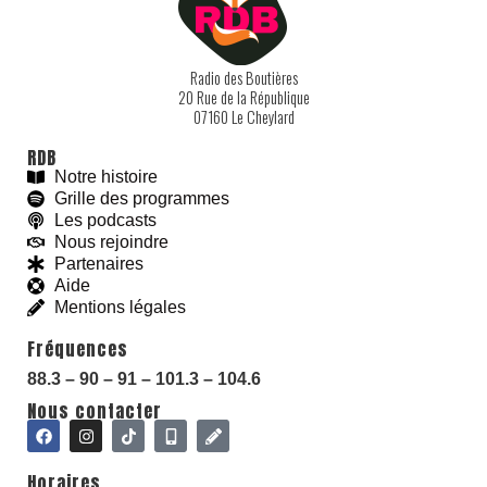
Radio des Boutières
20 Rue de la République
07160 Le Cheylard
RDB
Notre histoire
Grille des programmes
Les podcasts
Nous rejoindre
Partenaires
Aide
Mentions légales
Fréquences
With love and
#
BeGoodies.fr
88.3 – 90 – 91 – 101.3 – 104.6
Nous contacter
Horaires