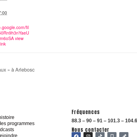
7:00
e.google.com/fil
50Rn9h3nYaeU
Lm6oSA view
ink
ux » à Arlebosc
Fréquences
istoire
88.3 – 90 – 91 – 101.3 – 104.
 des programmes
Nous contacter
dcasts
ejoindre