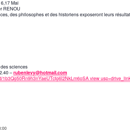
16,17 Mai
ier RENOU
nces, des philosophes et des historiens exposeront leurs résult
 des sciences
2.40 –
rubenlevy@hotmail.com
file/d/1b3Qg50Rn9h3nYaeUTctg6l2NkLm6oSA
view
usp=drive_lin
8:00