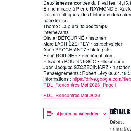
Deuxièmes rencontres du Fival les 14,15,
En hommage à Pierre RAYMOND et Xav
Des scientifiques, des historiens des scie
notre temps.
Thème : La pluralité des temps
Internevants
Olivier BÉTOURNÉ • historien
Marc LACHIÈZE-REY • astrophysicien
Alain PROCHIANTZ • biologiste
Henri ROUDIER • mathématicien,
Elisabeth ROUDINESCO • Historienne
Jean-Jacques SZCZECINIARZ • historien
Renseignements : Robert Lévy 06.61.18.5
informations :
https://drive.google.com/
RDL_Rencontres Mai 2026_Page1
RDL_Rencontres Mai 2026
DÉTAILS
Ajouter au calendrier
Début :
14 mai à 0