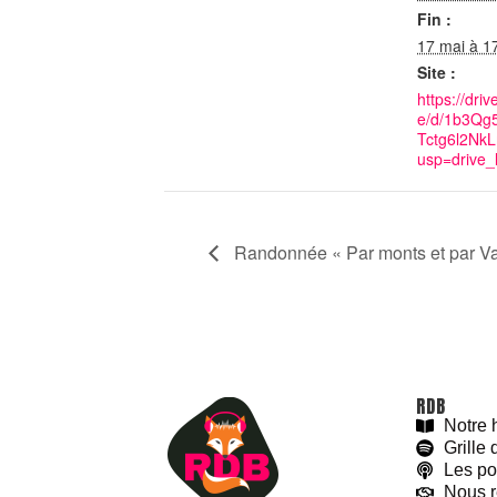
Fin :
17 mai à 1
Site :
https://driv
e/d/1b3Qg
Tctg6l2Nk
usp=drive_l
Randonnée « Par monts et par Va
RDB
Notre h
Grille
Les po
Nous r