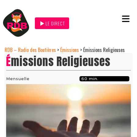
LE DIRECT
RDB – Radio des Boutières
>
Émissions
>
Émissions Religieuses
Émissions Religieuses
Mensuelle
60 min.