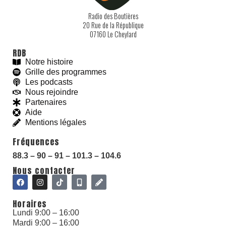
2022-09-04 CROIRE AUJOURD'HUI
27:00
Radio des Boutières
2022-07-09 CHRETIENCHANT invite Abbie Songs
56:27
20 Rue de la République
07160 Le Cheylard
2022-07-03 CROIRE AUJOURD'HUI
23:43
RDB
Notre histoire
2022-06-11 CHRETIENCHANT RDB INVITE CHARLES
56:09
Grille des programmes
Les podcasts
2022-06-05 Croire Aujourd'hui
28:14
Nous rejoindre
Partenaires
2022-05-28 CHRETIENCHANT AVEC MANU RICHERD
44:57
Aide
Mentions légales
2022-05-14ChrétienChant avec Pierre Lods
56:52
Fréquences
With love and
#
BeGoodies.fr
2022-05-01 Croire Aujourd'hui
26:46
88.3 – 90 – 91 – 101.3 – 104.6
2022-04-30 CHRETIENCHANT
Nous contacter
57:00
2022-04-16 ChrétienChant avec Gil Bernard et Marc Etienne
56:59
Horaires
2022-04-03 Croire Aujourd'hui
Lundi 9:00 – 16:00
29:13
Mardi 9:00 – 16:00