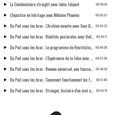
La Combinatoire straight avec Jules Falquet
00:49:56
L’Injustice en héritage avec Mélanie Plouviez
00:50:07
Du Poil sous les bras : L'Archive vivante avec Sam Bourcier
00:50:23
Du Poil sous les bras : Réalités pastorales avec Violaine Bérot
00:49:17
Du Poil sous les bras : Le programme de Restitutions extraordinaires avec Malika Danoy
00:46:08
Du Poil sous les bras : L'Expérience de la folie avec H.K.
00:52:06
Du Poil sous les bras : Revenu universel, une fausse bonne idée ? avec Aude Vidal
00:46:59
Du Poil sous les bras : Comment fonctionnent les fonctionnaires ? avec Claire Lemercier
00:51:40
Du Poil sous les bras : Etranger, histoire d'un mot avec Karine Parrot
00:50:14
Du Poil sous les bras : Les lieux de privation de liberté avec Dominique Simmonot
00:47:38
Du Poil sous les bras : Rebâtir l'action publique avec Anne-Laure Delatte
00:49:25