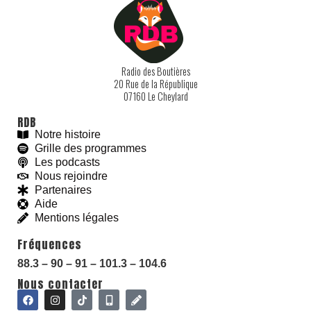
Du Poil sous les bras : L'Extraction minière avec Celia Izoard
00:52:17
Du Poil sous les bras : Les Cancers professionnels avec Anne Marchand
00:55:00
Radio des Boutières
Du Poil sous les bras : Le Soulèvement écologique avec Camille Etienne
00:45:00
20 Rue de la République
07160 Le Cheylard
Du Poil sous les bras : Luttes & politisation de l'homosexualité avec Ilana Eloit
00:50:27
RDB
Notre histoire
Du Poil sous les bras : Microchimerisme, mégaconséquences avec Lise Barnéoud
00:44:59
Grille des programmes
Les podcasts
Du Poil sous les bras : Le marché immoral de la faim avec Bénédicte Bonzi
00:46:14
Nous rejoindre
With love and
#
BeGoodies.fr
Partenaires
Du Poil sous les bras : Uber, le capitalisme racial de plateforme avec Sophie Bernard
00:49:19
Aide
Mentions légales
Du Poil sous les bras : La Constitution maltraitée avec Lauréline Fontaine
00:49:32
Fréquences
Du Poil sous les bras : Les Veilleurs du vivant avec Vanessa Manceron
00:49:35
88.3 – 90 – 91 – 101.3 – 104.6
Du Poil sous les bras : Vidéo Surveillance Algorithmique avec La Quadrature du Net
Nous contacter
00:45:52