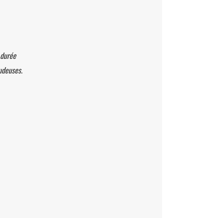
 durée
udeuses.